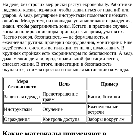
На деле, без строгих мер риски растут exponentially. Работники
надевают каски, перчатки, чтобы защититься от падений или
ударов. А ведь регулярные инструктажи помогают избежать
ошибок. Между тем, на площадке устанавливают ограждения,
знаки, чтобы разграничить зоны. Кстати, в практике случаи,
когда игнорирование норм приводит к авариям, учат всех.
Честно говоря, безопасность — не формальность, а
ежедневная рутина: проверки оборудования, мониторинг. Ещё
задействуют системы вентиляции от пыли, шумозащиту. В
крупных стройках есть координаторы по безопасности. А ведь
даже мелкие детали, вроде правильной фиксации лесов,
спасают жизни. В итоге, инвестиции в безопасность
окупаются, снижая простои и повышая мотивацию команды.
Мера
Цель
Пример
безопасности
Предотвращение
Защитная одежда
Каски, ботинки
травм
Еженедельные
Инструктажи
Обучение
встречи
Ограждения
Контроль доступа
Заборы вокруг ям
Какие материалы применяют в