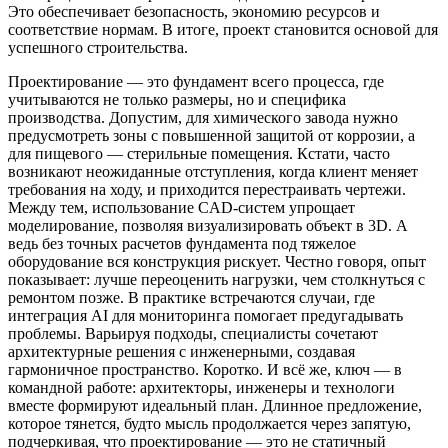
Это обеспечивает безопасность, экономию ресурсов и
соответствие нормам. В итоге, проект становится основой для
успешного строительства.
Проектирование — это фундамент всего процесса, где
учитываются не только размеры, но и специфика
производства. Допустим, для химического завода нужно
предусмотреть зоны с повышенной защитой от коррозии, а
для пищевого — стерильные помещения. Кстати, часто
возникают неожиданные отступления, когда клиент меняет
требования на ходу, и приходится перестраивать чертежи.
Между тем, использование CAD-систем упрощает
моделирование, позволяя визуализировать объект в 3D. А
ведь без точных расчетов фундамента под тяжелое
оборудование вся конструкция рискует. Честно говоря, опыт
показывает: лучше переоценить нагрузки, чем столкнуться с
ремонтом позже. В практике встречаются случаи, где
интеграция AI для мониторинга помогает предугадывать
проблемы. Варьируя подходы, специалисты сочетают
архитектурные решения с инженерными, создавая
гармоничное пространство. Коротко. И всё же, ключ — в
командной работе: архитекторы, инженеры и технологи
вместе формируют идеальный план. Длинное предложение,
которое тянется, будто мысль продолжается через запятую,
подчеркивая, что проектирование — это не статичный