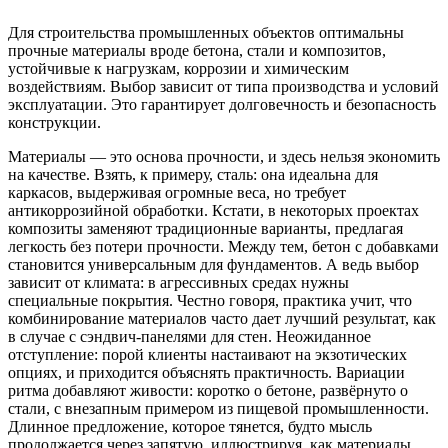
Для строительства промышленных объектов оптимальны
прочные материалы вроде бетона, стали и композитов,
устойчивые к нагрузкам, коррозии и химическим
воздействиям. Выбор зависит от типа производства и условий
эксплуатации. Это гарантирует долговечность и безопасность
конструкции.
Материалы — это основа прочности, и здесь нельзя экономить
на качестве. Взять, к примеру, сталь: она идеальна для
каркасов, выдерживая огромные веса, но требует
антикоррозийной обработки. Кстати, в некоторых проектах
композиты заменяют традиционные варианты, предлагая
легкость без потери прочности. Между тем, бетон с добавками
становится универсальным для фундаментов. А ведь выбор
зависит от климата: в агрессивных средах нужны
специальные покрытия. Честно говоря, практика учит, что
комбинирование материалов часто дает лучший результат, как
в случае с сэндвич-панелями для стен. Неожиданное
отступление: порой клиенты настаивают на экзотических
опциях, и приходится объяснять практичность. Вариации
ритма добавляют живости: коротко о бетоне, развёрнуто о
стали, с внезапным примером из пищевой промышленности.
Длинное предложение, которое тянется, будто мысль
продолжается через запятую, иллюстрируя, как материалы