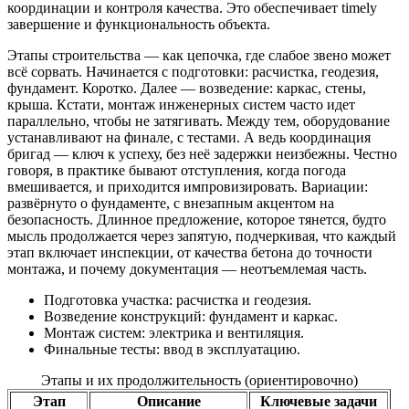
координации и контроля качества. Это обеспечивает timely
завершение и функциональность объекта.
Этапы строительства — как цепочка, где слабое звено может
всё сорвать. Начинается с подготовки: расчистка, геодезия,
фундамент. Коротко. Далее — возведение: каркас, стены,
крыша. Кстати, монтаж инженерных систем часто идет
параллельно, чтобы не затягивать. Между тем, оборудование
устанавливают на финале, с тестами. А ведь координация
бригад — ключ к успеху, без неё задержки неизбежны. Честно
говоря, в практике бывают отступления, когда погода
вмешивается, и приходится импровизировать. Вариации:
развёрнуто о фундаменте, с внезапным акцентом на
безопасность. Длинное предложение, которое тянется, будто
мысль продолжается через запятую, подчеркивая, что каждый
этап включает инспекции, от качества бетона до точности
монтажа, и почему документация — неотъемлемая часть.
Подготовка участка: расчистка и геодезия.
Возведение конструкций: фундамент и каркас.
Монтаж систем: электрика и вентиляция.
Финальные тесты: ввод в эксплуатацию.
Этапы и их продолжительность (ориентировочно)
Этап
Описание
Ключевые задачи